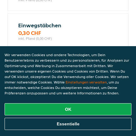
Einwegstäbchen
0,30 CHF
inkl. Pfand (0,00 CHF)
Wir verwenden Cookies und andere Technologien, um Dein
Benutzererlebnis zu verbessern und zu personalisieren, für Analysen zur
Einweggabel
Optimierung und Werbung in Zusammenarbeit mit Dritten. Wir
0,20 CHF
verwenden unsere eigenen Cookies und Cookies von Dritten. Wenn Du
auf OK klickst, akzeptierst Du die Verwendung aller Cookies. Wir setzen
inkl. Pfand (0,00 CHF)
immer notwendige Cookies. Wähle
Einstellungen verwalten
, um zu
entscheiden, welche Cookies Du akzeptieren möchtest, um Deine
Präferenzen anzupassen und um weitere Informationen zu finden.
Peking Garden Besteck-Set
8,90 CHF
OK
inkl. Pfand (0,00 CHF)
Online Essen Bestellen
Essentielle